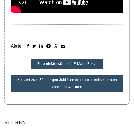
Aktie:
BEITRAGSNAVIGATION
Ehrendoktorwürde für P. Mario Pezzi
Konzert zum 50-jährigen Jubiläum des Neokatechumenalen
Weges in Asturien
SUCHEN