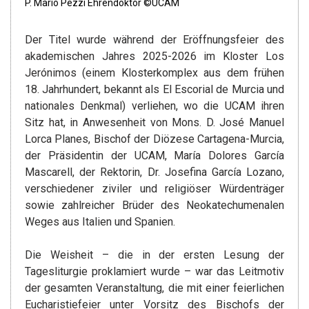
P. Mario Pezzi Ehrendoktor ©UCAM
Der Titel wurde während der Eröffnungsfeier des
akademischen Jahres 2025-2026 im Kloster Los
Jerónimos (einem Klosterkomplex aus dem frühen
18. Jahrhundert, bekannt als El Escorial de Murcia und
nationales Denkmal) verliehen, wo die UCAM ihren
Sitz hat, in Anwesenheit von Mons. D. José Manuel
Lorca Planes, Bischof der Diözese Cartagena-Murcia,
der Präsidentin der UCAM, María Dolores García
Mascarell, der Rektorin, Dr. Josefina García Lozano,
verschiedener ziviler und religiöser Würdenträger
sowie zahlreicher Brüder des Neokatechumenalen
Weges aus Italien und Spanien.
Die Weisheit – die in der ersten Lesung der
Tagesliturgie proklamiert wurde – war das Leitmotiv
der gesamten Veranstaltung, die mit einer feierlichen
Eucharistiefeier unter Vorsitz des Bischofs der