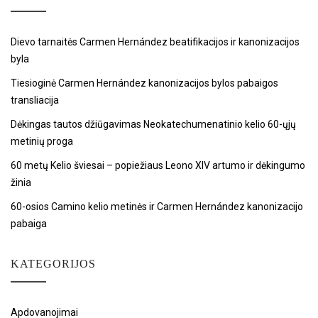
Dievo tarnaitės Carmen Hernández beatifikacijos ir kanonizacijos
byla
Tiesioginė Carmen Hernández kanonizacijos bylos pabaigos
transliacija
Dėkingas tautos džiūgavimas Neokatechumenatinio kelio 60-ųjų
metinių proga
60 metų Kelio šviesai – popiežiaus Leono XIV artumo ir dėkingumo
žinia
60-osios Camino kelio metinės ir Carmen Hernández kanonizacijo
pabaiga
KATEGORIJOS
Apdovanojimai