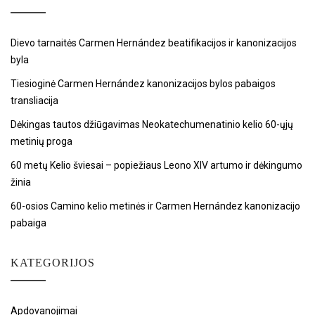
Dievo tarnaitės Carmen Hernández beatifikacijos ir kanonizacijos
byla
Tiesioginė Carmen Hernández kanonizacijos bylos pabaigos
transliacija
Dėkingas tautos džiūgavimas Neokatechumenatinio kelio 60-ųjų
metinių proga
60 metų Kelio šviesai – popiežiaus Leono XIV artumo ir dėkingumo
žinia
60-osios Camino kelio metinės ir Carmen Hernández kanonizacijo
pabaiga
KATEGORIJOS
Apdovanojimai