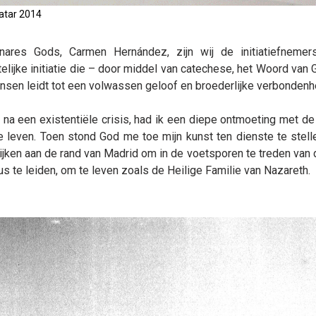
atar 2014
ares Gods, Carmen Hernández, zijn wij de initiatiefnemer
ijke initiatie die – door middel van catechese, het Woord van 
en leidt tot een volwassen geloof en broederlijke verbondenh
, na een existentiële crisis, had ik een diepe ontmoeting met de
e leven. Toen stond God me toe mijn kunst ten dienste te stell
ijken aan de rand van Madrid om in de voetsporen te treden van 
s te leiden, om te leven zoals de Heilige Familie van Nazareth.