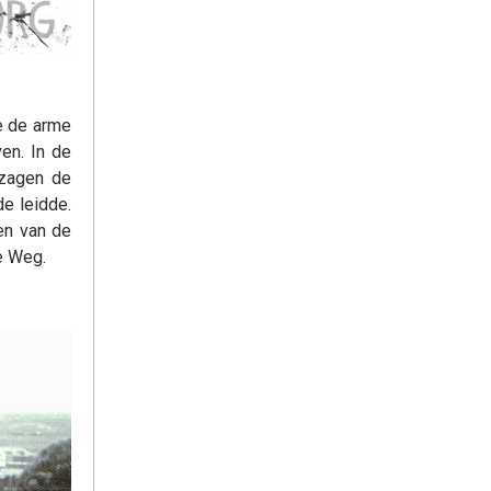
e de arme
en. In de
 zagen de
e leidde.
en van de
e Weg.