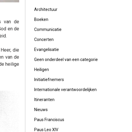
Architectuur
Boeken
s van de
God en de
Communicatie
eid.
Concerten
 Heer, die
Evangelisatie
en van de
Geen onderdeel van een categorie
de heilige
Heiligen
Initiatiefnemers
Internationale verantwoordelijken
Itineranten
Nieuws
Paus Franciscus
Paus Leo XIV