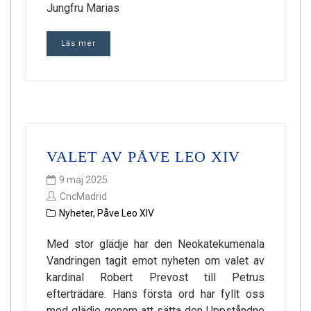
Jungfru Marias
Läs mer
VALET AV PÅVE LEO XIV
9 maj 2025
CncMadrid
Nyheter
,
Påve Leo XIV
Med stor glädje har den Neokatekumenala
Vandringen tagit emot nyheten om valet av
kardinal Robert Prevost till Petrus
efterträdare. Hans första ord har fyllt oss
med glädje genom att sätta den Uppståndne