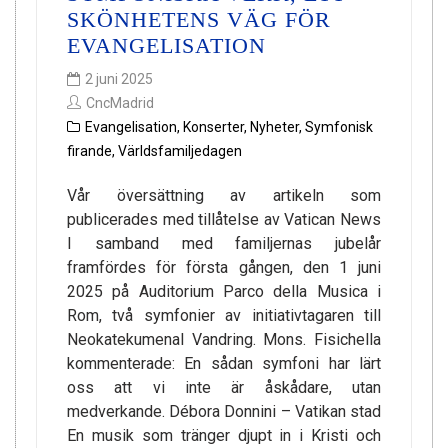
SKÖNHETENS VÄG FÖR
EVANGELISATION
2 juni 2025
CncMadrid
Evangelisation
,
Konserter
,
Nyheter
,
Symfonisk
firande
,
Världsfamiljedagen
Vår översättning av artikeln som
publicerades med tillåtelse av Vatican News
I samband med familjernas jubelår
framfördes för första gången, den 1 juni
2025 på Auditorium Parco della Musica i
Rom, två symfonier av initiativtagaren till
Neokatekumenal Vandring. Mons. Fisichella
kommenterade: En sådan symfoni har lärt
oss att vi inte är åskådare, utan
medverkande. Débora Donnini – Vatikan stad
En musik som tränger djupt in i Kristi och