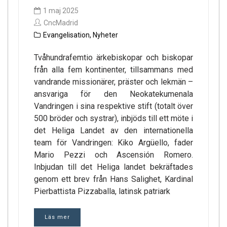
1 maj 2025
CncMadrid
Evangelisation
,
Nyheter
Tvåhundrafemtio ärkebiskopar och biskopar
från alla fem kontinenter, tillsammans med
vandrande missionärer, präster och lekmän –
ansvariga för den Neokatekumenala
Vandringen i sina respektive stift (totalt över
500 bröder och systrar), inbjöds till ett möte i
det Heliga Landet av den internationella
team för Vandringen: Kiko Argüello, fader
Mario Pezzi och Ascensión Romero.
Inbjudan till det Heliga landet bekräftades
genom ett brev från Hans Salighet, Kardinal
Pierbattista Pizzaballa, latinsk patriark
Läs mer