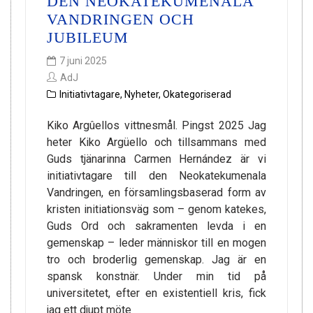
DEN NEOKATEKUMENALA
VANDRINGEN OCH
JUBILEUM
7 juni 2025
AdJ
Initiativtagare
,
Nyheter
,
Okategoriserad
Kiko Argûellos vittnesmål. Pingst 2025 Jag
heter Kiko Argüello och tillsammans med
Guds tjänarinna Carmen Hernández är vi
initiativtagare till den Neokatekumenala
Vandringen, en församlingsbaserad form av
kristen initiationsväg som – genom katekes,
Guds Ord och sakramenten levda i en
gemenskap – leder människor till en mogen
tro och broderlig gemenskap. Jag är en
spansk konstnär. Under min tid på
universitetet, efter en existentiell kris, fick
jag ett djupt möte