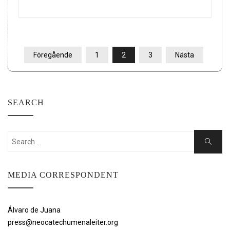
SIDNUMRERING
Föregående
1
2
3
Nästa
FÖR
INLÄGG
SEARCH
Search
Search
for:
MEDIA CORRESPONDENT
Álvaro de Juana
press@neocatechumenaleiter.org