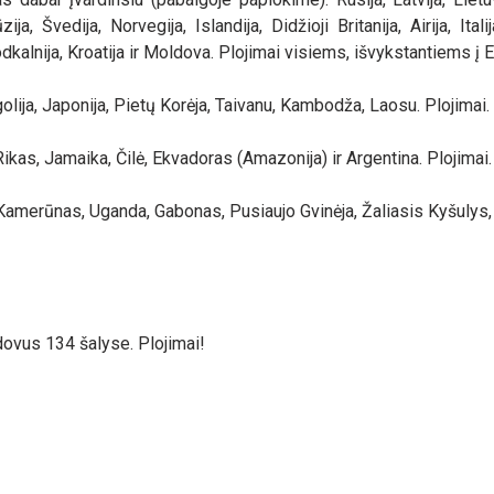
ja, Švedija, Norvegija, Islandija, Didžioji Britanija, Airija, Itali
 Juodkalnija, Kroatija ir Moldova. Plojimai visiems, išvykstantiems į 
ija, Japonija, Pietų Korėja, Taivanu, Kambodža, Laosu. Plojimai.
ikas, Jamaika, Čilė, Ekvadoras (Amazonija) ir Argentina. Plojimai.
a, Kamerūnas, Uganda, Gabonas, Pusiaujo Gvinėja, Žaliasis Kyšulys
ovus 134 šalyse. Plojimai!