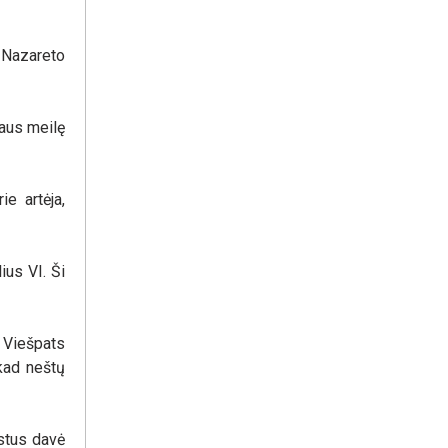
š Nazareto
taus meilę
e artėja,
ius VI. Ši
d Viešpats
 kad neštų
istus davė