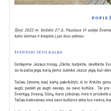
POPIE
Šįryt, 2022 m. birželio 27 d., Pauliaus VI salėje Šve
kelio šeimas ir kreipėsi į jas šiuo adresu:
ŠVENTOJO TĖVO KALBA
Girdėjome Jėzaus misiją: „Eikite, liudykite, skelbkite Ev
su ta pačia jėga, kurią jiems suteikė Jėzus: jėga, kuri ate
Tačiau žinome, kad, kartą pakrikštyti, iš to Krikšto gimu
augti, padėti jai augti savaip, su savo kultūra… Tai yra 
Šventąją Dvasią, Sūnų, kuris įsikūnijo, mirė ir prisikėlė
Tačiau kiekvienas eina savo kultūros arba tos vietos, kur