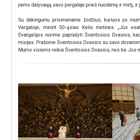
jiems dalyvaują savo pergalėje prieš nuodėmę ir mirtį, ir 
Su dėkingumu prisimename žodžius, kuriuos jis mum
Vergatoje, minint 50-ąsias Kelio metines: „Jūs esa
Evangelijos norime paprašyti Šventosios Dvasios, ka
misijas. Prašome Šventosios Dvasios su savo dovanomis už 
Mums visiems reikia Šventosios Dvasios, nes be Jos mu