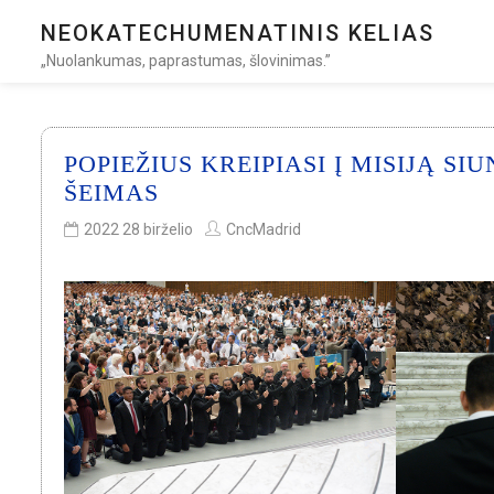
NEOKATECHUMENATINIS KELIAS
„Nuolankumas, paprastumas, šlovinimas.”
POPIEŽIUS KREIPIASI Į MISIJĄ 
ŠEIMAS
2022 28 birželio
CncMadrid