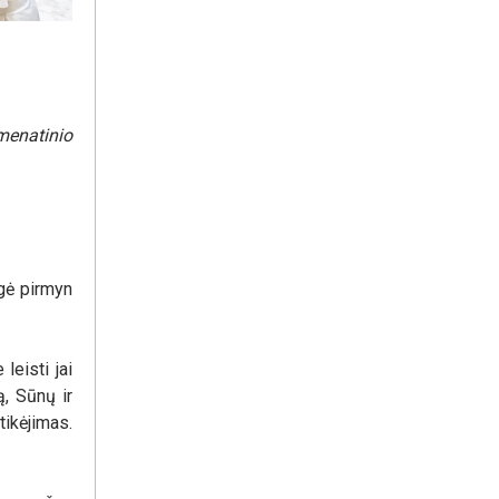
menatinio
ngė pirmyn
leisti jai
ą, Sūnų ir
tikėjimas.