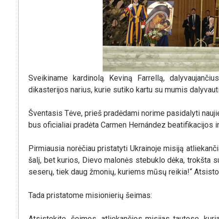
Sveikiname kardinolą Keviną Farrellą, dalyvaujanči
dikasterijos narius, kurie sutiko kartu su mumis dalyvaut
Šventasis Tėve, prieš pradėdami norime pasidalyti naujie
bus oficialiai pradėta Carmen Hernández beatifikacijos i
Pirmiausia norėčiau pristatyti Ukrainoje misiją atliekanč
šalį, bet kurios, Dievo malonės stebuklo dėka, trokšta su
seserų, tiek daug žmonių, kuriems mūsų reikia!“ Atsisto
Tada pristatome misionierių šeimas:
Atsistokite, šeimos, atliekančios misijas tautose, kuria