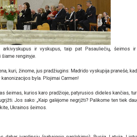
us arkivyskupus ir vyskupus, taip pat Pasauliečių, šeimos i
i šiame renginyje.
na, kuri, žinome, jus pradžiugins: Madrido vyskupija pranešė, ka
r kanonizacijos byla. Plojimai Carmen!
ias šeimas, kurios karo pradžioje, patyrusios dideles kančias, turė
grįžti. Jos sako: „Kaip galėjome negrįžti? Palikome ten tiek daug
kite, Ukrainos šeimos.
s dabar įvardinsiu (pabaigoje paplokime): Rusija, Latvija, Lietuv