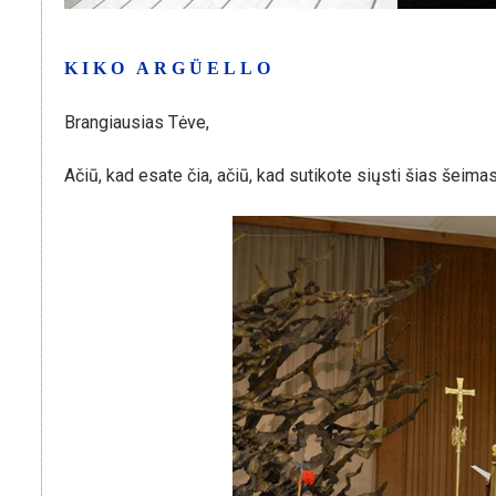
KIKO ARGÜELLO
Brangiausias Tėve,
Ačiū, kad esate čia, ačiū, kad sutikote siųsti šias šeimas 