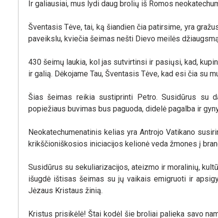
Ir galiausiai, mus lydi daug brolių iš Romos neokatech
Šventasis Tėve, tai, ką šiandien čia patirsime, yra gra
paveikslu, kviečia šeimas nešti Dievo meilės džiaugsmą 
430 šeimų laukia, kol jas sutvirtinsi ir pasiųsi, kad, kup
ir galią. Dėkojame Tau, Šventasis Tėve, kad esi čia su m
Šias šeimas reikia sustiprinti Petro. Susidūrus su d
popiežiaus buvimas bus paguoda, didelė pagalba ir gyn
Neokatechumenatinis kelias yra Antrojo Vatikano susirin
krikščioniškosios iniciacijos kelionė veda žmones į brand
Susidūrus su sekuliarizacijos, ateizmo ir moralinių, kultū
išugdė ištisas šeimas su jų vaikais emigruoti ir apsig
Jėzaus Kristaus žinią.
Kristus prisikėlė! Štai kodėl šie broliai palieka savo na