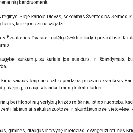
umenatinių bendruomenių.
žus reginys. Šioje kartoje Dievas, sekdamas Šventosios Šeimos i
tiems, kurie jos dar nepažįsta.
inos Šventosios Dvasios, galėtų išvykti ir liudyti prisikėlusio Kris
umis.
augybe sunkumų, su kuriais jos susidurs, ir išbandymais, kuri
yba.
kimo vaisius, kaip nuo pat jo pradžios pripažino šventasis Paul
ų tikėjimą, iš naujo atrandant mūsų krikšto turtus.
rinių bei filosofinių vertybių krizės reiškiniu, išties nuostabu, ka
yventi labiausiai sekuliarizuotose ir skurdžiausiose vietovėse,
mus, gimines, draugus ir tėvynę ir leidžiasi evangelizuoti, nes Kr