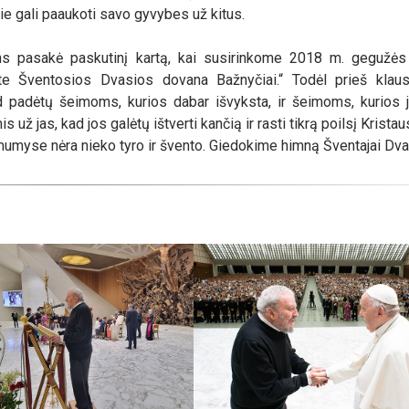
jie gali paaukoti savo gyvybes už kitus.
s pasakė paskutinį kartą, kai susirinkome 2018 m. gegužės
te Šventosios Dvasios dovana Bažnyčiai.“ Todėl prieš klau
d padėtų šeimoms, kurios dabar išvyksta, ir šeimoms, kurios 
jas, kad jos galėtų ištverti kančią ir rasti tikrą poilsį Kristaus
myse nėra nieko tyro ir švento. Giedokime himną Šventajai Dvas