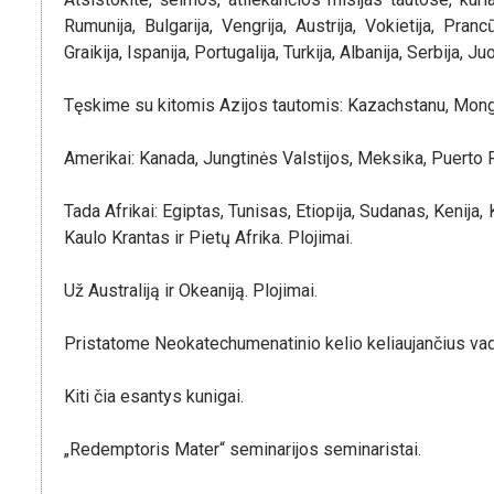
Rumunija, Bulgarija, Vengrija, Austrija, Vokietija, Prancūzi
Graikija, Ispanija, Portugalija, Turkija, Albanija, Serbija,
Tęskime su kitomis Azijos tautomis: Kazachstanu, Mongol
Amerikai: Kanada, Jungtinės Valstijos, Meksika, Puerto R
Tada Afrikai: Egiptas, Tunisas, Etiopija, Sudanas, Kenij
Kaulo Krantas ir Pietų Afrika. Plojimai.
Už Australiją ir Okeaniją. Plojimai.
Pristatome Neokatechumenatinio kelio keliaujančius vad
Kiti čia esantys kunigai.
„Redemptoris Mater“ seminarijos seminaristai.