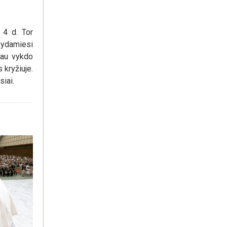
 4 d. Tor
sydamiesi
jau vykdo
 kryžiuje.
iai.