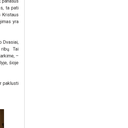
ek panašus
s, ta pati
s Kristaus
ėjimas yra
o Dvasiai,
ribų. Tai
tarkime, –
yje, šioje
 paklusti