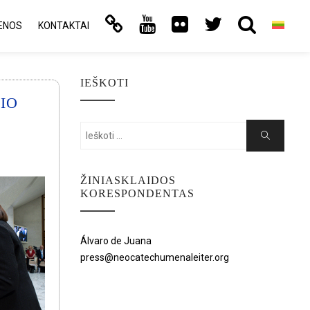
ENOS
KONTAKTAI
IEŠKOTI
IO
Search
Search
for:
ŽINIASKLAIDOS
KORESPONDENTAS
Álvaro de Juana
press@neocatechumenaleiter.org