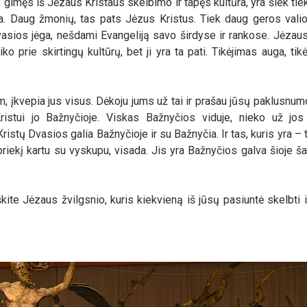
, gimęs iš Jėzaus Kristaus skelbimo ir tapęs kultūra, yra šiek ti
ija. Daug žmonių, tas pats Jėzus Kristus. Tiek daug geros valio
vasios jėga, nešdami Evangeliją savo širdyse ir rankose. Jėzau
iko prie skirtingų kultūrų, bet ji yra ta pati. Tikėjimas auga, tik
m, įkvepia jus visus. Dėkoju jums už tai ir prašau jūsų paklusnum
istui jo Bažnyčioje. Viskas Bažnyčios viduje, nieko už jos 
ristų Dvasios galia Bažnyčioje ir su Bažnyčia. Ir tas, kuris yra – 
riekį kartu su vyskupu, visada. Jis yra Bažnyčios galva šioje šal
e Jėzaus žvilgsnio, kuris kiekvieną iš jūsų pasiuntė skelbti ir