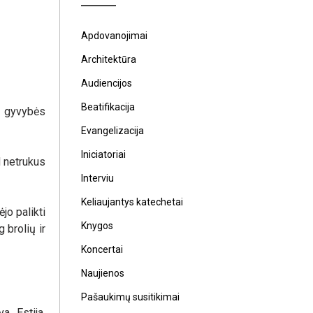
Apdovanojimai
Architektūra
Audiencijos
Beatifikacija
r gyvybės
Evangelizacija
Iniciatoriai
d netrukus
Interviu
Keliaujantys katechetai
jo palikti
Knygos
 brolių ir
Koncertai
Naujienos
Pašaukimų susitikimai
a, Estija,