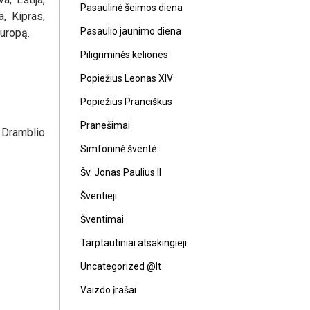
Pasaulinė šeimos diena
ja, Kipras,
Pasaulio jaunimo diena
Europą.
Piligriminės keliones
Popiežius Leonas XIV
Popiežius Pranciškus
Pranešimai
, Dramblio
Simfoninė šventė
Šv. Jonas Paulius II
Šventieji
Šventimai
Tarptautiniai atsakingieji
Uncategorized @lt
Vaizdo įrašai