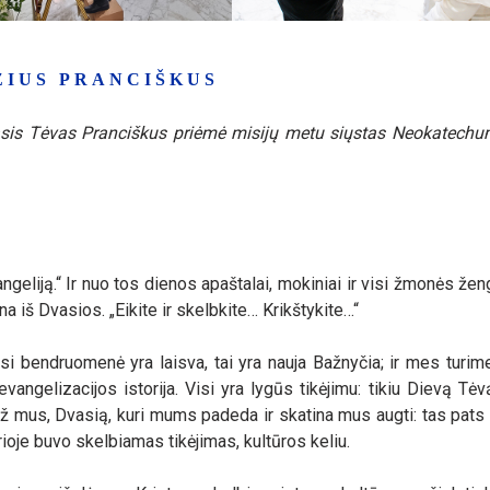
ŽIUS PRANCIŠKUS
ntasis Tėvas Pranciškus priėmė misijų metu siųstas Neokatechu
angeliją.“ Ir nuo tos dienos apaštalai, mokiniai ir visi žmonės že
ina iš Dvasios. „Eikite ir skelbkite… Krikštykite…“
si bendruomenė yra laisva, tai yra nauja Bažnyčia; ir mes turime 
evangelizacijos istorija. Visi yra lygūs tikėjimu: tikiu Dievą Tėv
 už mus, Dvasią, kuri mums padeda ir skatina mus augti: tas pats 
ioje buvo skelbiamas tikėjimas, kultūros keliu.