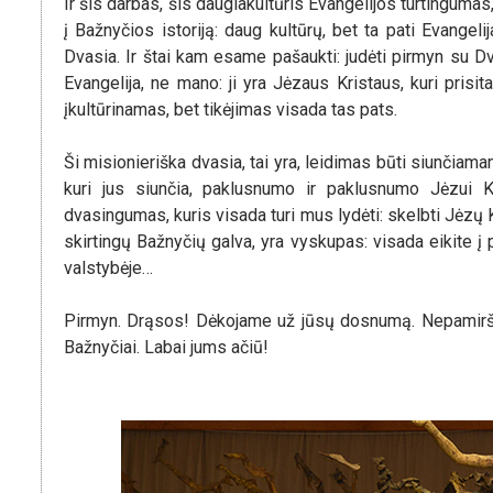
Ir šis darbas, šis daugiakultūris Evangelijos turtingumas
į Bažnyčios istoriją: daug kultūrų, bet ta pati Evangel
Dvasia. Ir štai kam esame pašaukti: judėti pirmyn su D
Evangelija, ne mano: ji yra Jėzaus Kristaus, kuri prisita
įkultūrinamas, bet tikėjimas visada tas pats.
Ši misionieriška dvasia, tai yra, leidimas būti siunčiama
kuri jus siunčia, paklusnumo ir paklusnumo Jėzui Kr
dvasingumas, kuris visada turi mus lydėti: skelbti Jėzų K
skirtingų Bažnyčių galva, yra vyskupas: visada eikite į p
valstybėje…
Pirmyn. Drąsos! Dėkojame už jūsų dosnumą. Nepamirškit
Bažnyčiai. Labai jums ačiū!