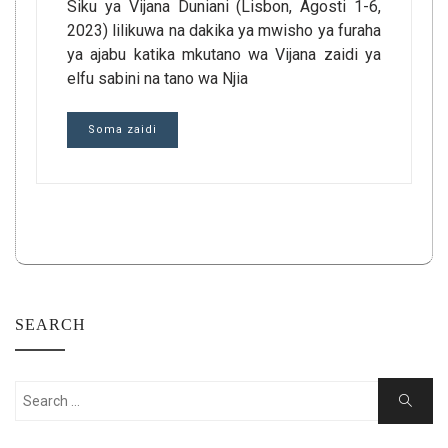
Siku ya Vijana Duniani (Lisbon, Agosti 1-6,
2023) lilikuwa na dakika ya mwisho ya furaha
ya ajabu katika mkutano wa Vijana zaidi ya
elfu sabini na tano wa Njia
Soma zaidi
SEARCH
Search
Search
for: