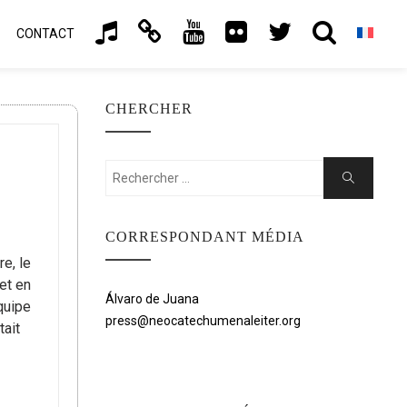
CONTACT
CHERCHER
Rechercher:
Chercher
CORRESPONDANT MÉDIA
e, le
et en
Álvaro de Juana
quipe
press@neocatechumenaleiter.org
tait