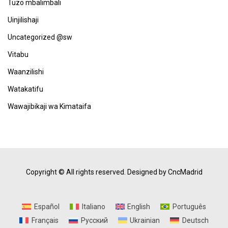
Tuzo mbalimbali
Uinjilishaji
Uncategorized @sw
Vitabu
Waanzilishi
Watakatifu
Wawajibikaji wa Kimataifa
Copyright © All rights reserved.
Designed by CncMadrid
Español
Italiano
English
Português
Français
Русский
Ukrainian
Deutsch