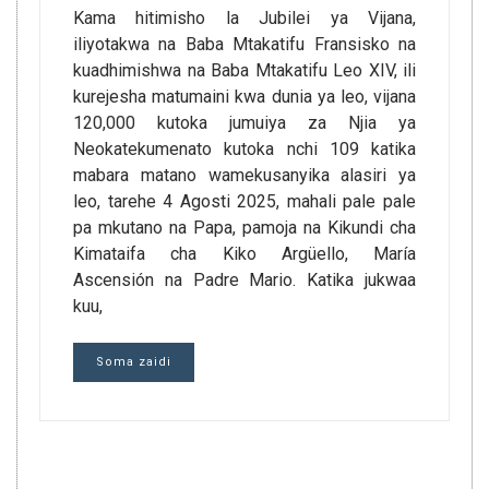
Kama hitimisho la Jubilei ya Vijana,
iliyotakwa na Baba Mtakatifu Fransisko na
kuadhimishwa na Baba Mtakatifu Leo XIV, ili
kurejesha matumaini kwa dunia ya leo, vijana
120,000 kutoka jumuiya za Njia ya
Neokatekumenato kutoka nchi 109 katika
mabara matano wamekusanyika alasiri ya
leo, tarehe 4 Agosti 2025, mahali pale pale
pa mkutano na Papa, pamoja na Kikundi cha
Kimataifa cha Kiko Argüello, María
Ascensión na Padre Mario. Katika jukwaa
kuu,
Soma zaidi