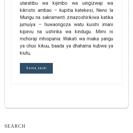
utaratibu wa kijimbo wa uingizwaji wa
kikristo ambao – kupitia katekesi, Neno la
Mungu na sakramenti zinazoshirikiwa katika
jumuiya – huwaongoza watu kuishi imani
kipevu na ushirika wa kindugu. Mimi ni
mchoraji mhispania. Wakati wa miaka yangu
ya chuo kikuu, baada ya dhahama kubwa ya
kiutu,
Soma zaidi
SEARCH