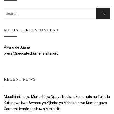
Search
Search
for:
MEDIA CORRESPONDENT
Álvaro de Juana
press@neocatechumenaleiter.org
RECENT NEWS
Maadhimisho ya Miaka 60 ya Njia ya Neokatekumenato na Tukio la
Kufungwa kwa Awamu ya Kijimbo ya Mchakato wa Kumtangaza
Carmen Hernández kuwa Mtakatifu