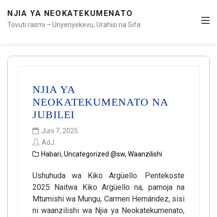
NJIA YA NEOKATEKUMENATO
Tovuti rasmi – Unyenyekevu, Urahisi na Sifa
NJIA YA
NEOKATEKUMENATO NA
JUBILEI
Juni 7, 2025
AdJ
Habari
,
Uncategorized @sw
,
Waanzilishi
Ushuhuda wa Kiko Argüello. Pentekoste
2025 Naitwa Kiko Argüello na, pamoja na
Mtumishi wa Mungu, Carmen Hernández, sisi
ni waanzilishi wa Njia ya Neokatekumenato,