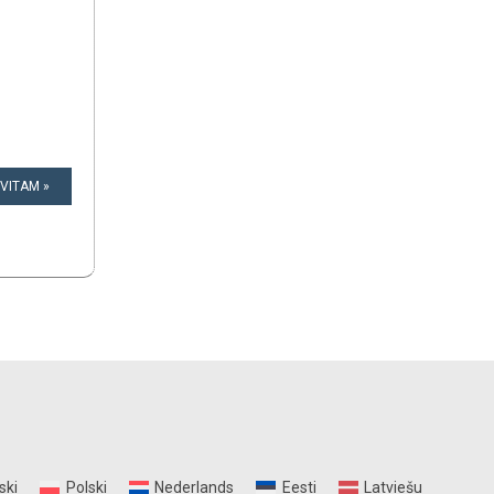
 VITAM »
ski
Polski
Nederlands
Eesti
Latviešu