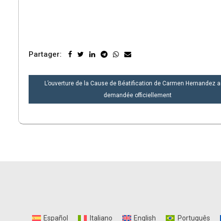
Partager:
NAVIGATION
L’ouverture de la Cause de Béatification de Carmen Hernandez a
DE
demandée officiellement
L’ARTICLE
Español
Italiano
English
Português