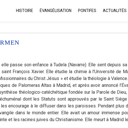
HISTOIRE
ÉVANGÉLISATION
PONTIFES
ACTUALITÉS
CARMEN
elle passe son enfance à Tudela (Navarre). Elle sent depuis sa
 saint François Xavier. Elle étudie la chimie à l’Université de Ma
Missionnaires du Christ Jésus » et étudie la théologie à Valence
raques de Palomeras Altas à Madrid, et après avoir annoncé l’Év
 synthèse théologico-catéchétique fondée sur la Parole de Dieu, l
échuménal dont les Statuts sont approuvés par le Saint Siège
 les encourage à le diffuser dans les paroisses. Pendant plus 
Évangile dans le monde entier. Elle avait un amour immense po
 sainte et les racines juives du Christianisme. Elle meurt à Madrid le