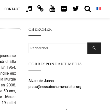
CONTACT
CHERCHER
Rechercher:
Chercher
 jeunesse
drid. Elle
CORRESPONDANT MÉDIA
. En 1964,
angile aux
a liturgie
Álvaro de Juana
 en 2008.
press@neocatechumenaleiter.org
de 50 ans,
ur Jésus-
 19 juillet