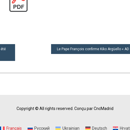
 été
Le Pape François confirme Kiko Argüello « AD
Copyright © All rights reserved.
Conçu par CncMadrid
Français
Русский
Ukrainian
Deutsch
Hrvat