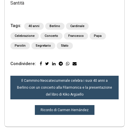
Santità
Tags:
40 anni
Berlino
Cardinale
Celebrazione
Concerto
Francesco
Papa
Parolin
Segretario
Stato
Condividere:
NAVIGAZIONE
Il Cammino Neocatecumenale celebra i suoi 40 anni a
ARTICOLI
Berlino con un concerto alla Filarmonica e la presentazione
del libro di Kiko Argüello
Ricordo di Carmen Hernández