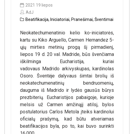
2021 19 liepos
AdJ
Beatifikacija
,
Iniciatoriai
,
Pranešimai
,
Šventimai
Neokatechumenatinio kelio ko-iniciatorės,
kartu su Kiko Arguello, Carmen Hernandez 5-
ųjų mirties metinių progą šį pirmadienį,
liepos 19 d. 20 val. Madride, būs švenčiama
iškilminga Eucharistija, kuriai
vadovaus Madrido arkivyskupas, kardinolas
Osoro. Šventėje dalyvaus šimtai brolių iš
neokatechumenatinių bendruomenių,
dauguma iš Madrido ir lydės gausūs būrys
prezbiterių. Eucharistijos pabaigoje, kurioje
melsis už Carmen amžinąjį atilsį, bylos
postulatorius Carlos Metola įteiks kardinolui
oficialų prašymą, kad būtu atveriamas
beatifikacijos byla, po to, kai buvo surinkti
16.000