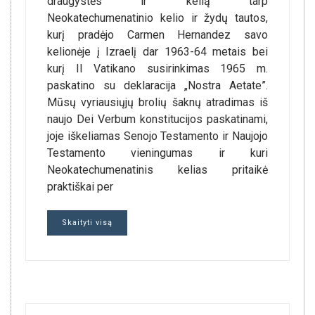
draugystės ir kelią tarp
Neokatechumenatinio kelio ir žydų tautos,
kurį pradėjo Carmen Hernandez savo
kelionėje į Izraelį dar 1963-64 metais bei
kurį II Vatikano susirinkimas 1965 m.
paskatino su deklaracija „Nostra Aetate”.
Mūsų vyriausiųjų brolių šaknų atradimas iš
naujo Dei Verbum konstitucijos paskatinami,
joje iškeliamas Senojo Testamento ir Naujojo
Testamento vieningumas ir kuri
Neokatechumenatinis kelias pritaikė
praktiškai per
Skaityti visą