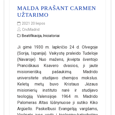
MALDA PRAŠANT CARMEN
UŽTARIMO
2021 20 liepos
CncMadrid
Beatifikacija
,
Iniciatoriai
Ji gimė 1930 m. lapkričio 24 d. Olvegoje
(Sorija, Ispanija). Vaikystę praleido Tudeloje
(Navaroje). Nuo mažens, įkvėpta šventojo
Pranciškaus Ksavero dvasios, ji jautė
misionierišką pašaukimą. Madrido
universitete studijavo chemijos mokslus.
Keletą metų buvo Kristaus Jėzaus
misionierių instituto narė ir studijavo
teologiją Valensijoje. 1964 m. Madrido
Palomeras Altas lūšnynuose ji sutiko Kiko
Argüello. Paskelbusi Evangeliją vargšams,
Viešpats juos vedė į teologinę-katechetinę