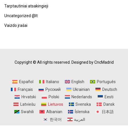
Tarptautiniai atsakingieji
Uncategorized @lt
Vaizdo įrašai
Copyright © All rights reserved.
Designed by CncMadrid
Español
Italiano
English
Português
Français
Русский
Ukrainian
Deutsch
Hrvatski
Polski
Nederlands
Eesti
Latviešu
Lietuvos
Svenska
Dansk
Swahili
Albanian
Íslenska
日本語
한국어
العربية