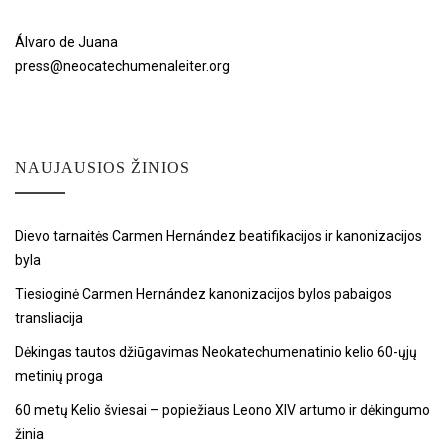
Álvaro de Juana
press@neocatechumenaleiter.org
NAUJAUSIOS ŽINIOS
Dievo tarnaitės Carmen Hernández beatifikacijos ir kanonizacijos
byla
Tiesioginė Carmen Hernández kanonizacijos bylos pabaigos
transliacija
Dėkingas tautos džiūgavimas Neokatechumenatinio kelio 60-ųjų
metinių proga
60 metų Kelio šviesai – popiežiaus Leono XIV artumo ir dėkingumo
žinia