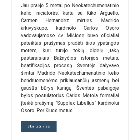
Jau praėjo 5 metai po Neokatechumenatinio
kelio iniciatorės, kartu su Kiko Arguello,
Carmen Hernandez mirties. Madrido
arkivyskupo, kardinolo Carlos Osoro
vadovaujamose šv. Mišiose buvo oficialiai
pateiktas prašymas pradėti šios ypatingos
moters, kuri turėjo tokią didelę įtaką
pastaraisiais Bažnyčios istorijos metais,
beatifikacijos procesą. Šventėje dalyvavo
šimtai Madrido Neokatechumenatinio kelio
bendruomenėms priklausančių asmenų bei
gausūs būrys kunigų. Šventės pabaigoje
bylos postulatorius Carlos Metola formaliai
įteikė prašymą “Supplex Libellus” kardinolui
Osoro. Per šiuos metus
Skaityti visą