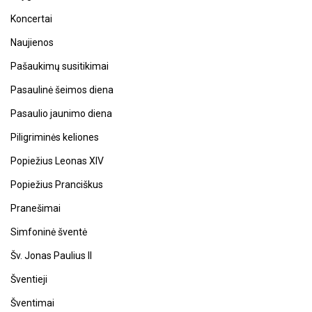
Koncertai
Naujienos
Pašaukimų susitikimai
Pasaulinė šeimos diena
Pasaulio jaunimo diena
Piligriminės keliones
Popiežius Leonas XIV
Popiežius Pranciškus
Pranešimai
Simfoninė šventė
Šv. Jonas Paulius II
Šventieji
Šventimai