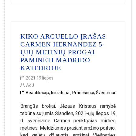
KIKO ARGUELLO ĮRAŠAS
CARMEN HERNANDEZ 5-
ŲJŲ METINIŲ PROGAI
PAMINĖTI MADRIDO
KATEDROJE
2021 19 liepos
AdJ
Beatifikacija
,
Iniciatoriai
,
Pranešimai
,
Šventimai
Brangūs broliai, Jėzaus Kristaus ramybė
tebūna su jumis Šiandien, 2021-ųjų liepos 19
d. švenčiame Carmen penktąsias mirties
metines. Meldžiamės prašant amžino poilsio,
kad galėtų džiaugtis amžinai Viešpaties