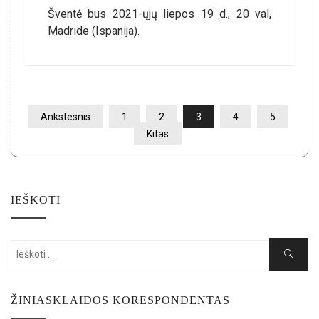
Šventė bus 2021-ųjų liepos 19 d., 20 val,
Madride (Ispanija).
ĮRAŠŲ
Ankstesnis
1
2
3
4
5
PUSLAPIAVIMAS
Kitas
IEŠKOTI
Search
Search
for:
ŽINIASKLAIDOS KORESPONDENTAS