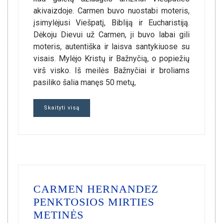
akivaizdoje. Carmen buvo nuostabi moteris,
įsimylėjusi Viešpatį, Bibliją ir Eucharistiją.
Dėkoju Dievui už Carmen, ji buvo labai gili
moteris, autentiška ir laisva santykiuose su
visais. Mylėjo Kristų ir Bažnyčią, o popiežių
virš visko. Iš meilės Bažnyčiai ir broliams
pasiliko šalia manęs 50 metų,
Skaityti visą
CARMEN HERNANDEZ
PENKTOSIOS MIRTIES
METINĖS