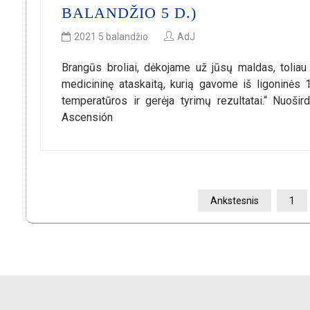
BALANDŽIO 5 D.)
2021 5 balandžio
AdJ
Brangūs broliai, dėkojame už jūsų maldas, toli
medicininę ataskaitą, kurią gavome iš ligoninės 1
temperatūros ir gerėja tyrimų rezultatai.“ Nuošir
Ascensión
ĮRAŠŲ
Ankstesnis
1
PUSLAPIAVIMAS