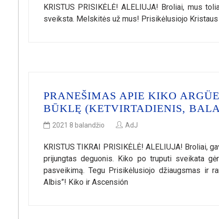
KRISTUS PRISIKĖLĖ! ALELIUJA! Broliai, mus toliau
sveiksta. Melskitės už mus! Prisikėlusiojo Kristaus
PRANEŠIMAS APIE KIKO ARGÜEL
BŪKLĘ (KETVIRTADIENIS, BALA
2021 8 balandžio
AdJ
KRISTUS TIKRAI PRISIKĖLĖ! ALELIUJA! Broliai, gavo
prijungtas deguonis. Kiko po truputi sveikata gė
pasveikimą. Tegu Prisikėlusiojo džiaugsmas ir r
Albis”! Kiko ir Ascensión