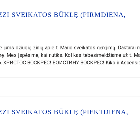
ZZI SVEIKATOS BŪKLĘ (PIRMDIENA,
jums džiugią žinią apie t. Mario sveikatos gėrėjimą. Daktarai
inę. Mes įspėsime, kai nutiks. Kol kas tebesimeldžiame už t. Mar
ikimo. ХРИСТОС ВОСКРЕС! ВОИСТИНУ ВОСКРЕС! Kiko ir Ascensi
ZZI SVEIKATOS BŪKLĘ (PIEKTDIENA,