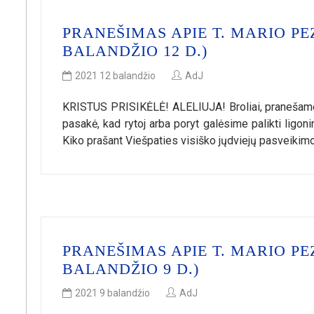
PRANEŠIMAS APIE T. MARIO PE
BALANDŽIO 12 D.)
2021 12 balandžio
AdJ
KRISTUS PRISIKĖLĖ! ALELIUJA! Broliai, pranešame 
pasakė, kad rytoj arba poryt galėsime palikti ligon
Kiko prašant Viešpaties visiško jųdviejų pasve
PRANEŠIMAS APIE T. MARIO PE
BALANDŽIO 9 D.)
2021 9 balandžio
AdJ