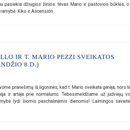
 pasiekia džiugios žinios: tėvas Mario ir pastovios būklės, o
 ramybė. Kiko ir Ascensión
LO IR T. MARIO PEZZI SVEIKATOS
NDŽIO 8 D.)
me pranešimą iš ligoninės, kad t. Mario sveikata gėrėja, nors t
rėja ir artėja prie normalumo. Tebesimeldžiame už judviejų vi
amybė lydi šiomis paschalinėmis dienomis! Laimingos savaitė