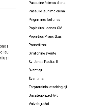
Pasaulinė šeimos diena
Pasaulio jaunimo diena
Piligriminės keliones
Popiežius Leonas XIV
Popiežius Pranciškus
Pranešimai
lpnos
oliau
Simfoninė šventė
ilusi
Šv. Jonas Paulius II
Šventieji
Šventimai
Tarptautiniai atsakingieji
Uncategorized @lt
Vaizdo įrašai