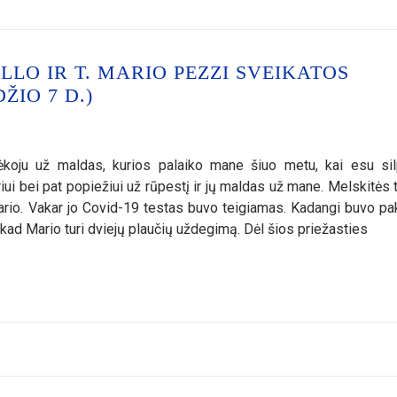
LO IR T. MARIO PEZZI SVEIKATOS
ŽIO 7 D.)
koju už maldas, kurios palaiko mane šiuo metu, kai esu si
ui bei pat popiežiui už rūpestį ir jų maldas už mane. Melskitės t
io. Vakar jo Covid-19 testas buvo teigiamas. Kadangi buvo pak
ad Mario turi dviejų plaučių uždegimą. Dėl šios priežasties