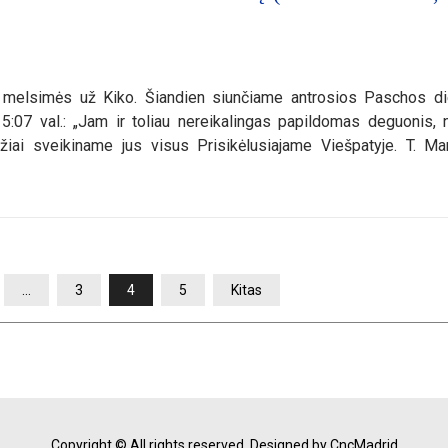
au melsimės už Kiko. Šiandien siunčiame antrosios Paschos d
5:07 val.: „Jam ir toliau nereikalingas papildomas deguonis, n
džiai sveikiname jus visus Prisikėlusiajame Viešpatyje. T. Mar
…
3
4
5
Kitas
Copyright © All rights reserved.
Designed by CncMadrid