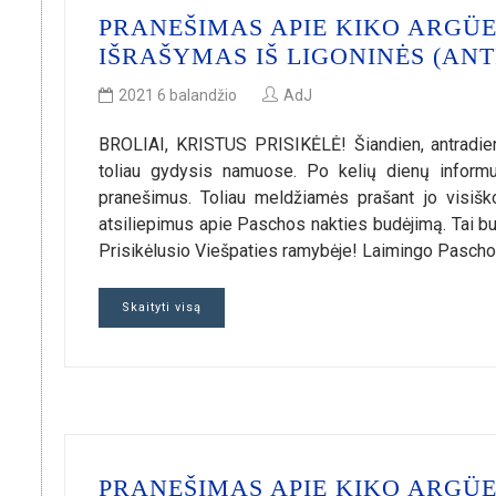
PRANEŠIMAS APIE KIKO ARGÜE
IŠRAŠYMAS IŠ LIGONINĖS (ANT
2021 6 balandžio
AdJ
BROLIAI, KRISTUS PRISIKĖLĖ! Šiandien, antradien
toliau gydysis namuose. Po kelių dienų informu
pranešimus. Toliau meldžiamės prašant jo visišk
atsiliepimus apie Paschos nakties budėjimą. Tai
Prisikėlusio Viešpaties ramybėje! Laimingo Paschos 
Skaityti visą
PRANEŠIMAS APIE KIKO ARGÜE