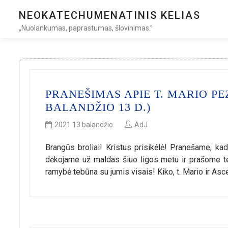
NEOKATECHUMENATINIS KELIAS
„Nuolankumas, paprastumas, šlovinimas.”
PRANEŠIMAS APIE T. MARIO PE
BALANDŽIO 13 D.)
2021 13 balandžio
AdJ
Brangūs broliai! Kristus prisikėlė! Pranešame, kad
dėkojame už maldas šiuo ligos metu ir prašome teb
ramybė tebūna su jumis visais! Kiko, t. Mario ir As