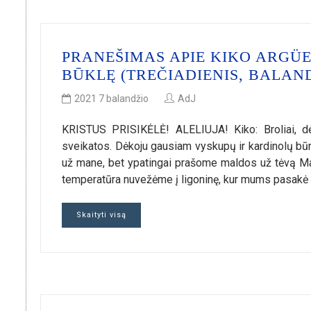
PRANEŠIMAS APIE KIKO ARGÜEL
BŪKLĘ (TREČIADIENIS, BALAND
2021 7 balandžio
AdJ
KRISTUS PRISIKĖLĖ! ALELIUJA! Kiko: Broliai, dė
sveikatos. Dėkoju gausiam vyskupų ir kardinolų būri
už mane, bet ypatingai prašome maldos už tėvą Mar
temperatūra nuvežėme į ligoninę, kur mums pasakė k
Skaityti visą