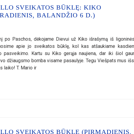
LLO SVEIKATOS BŪKLĘ: KIKO
RADIENIS, BALANDŽIO 6 D.)
į po Paschos, dėkojame Dievui už Kiko išrašymą iš ligoninės
osime apie jo sveikatos būklę, kol kas atšaukiame kasdien
o pasveikimo. Kartu su Kiko gerąja naujiena, dar iki šiol ga
 buvo džiaugsmo bomba visame pasaulyje. Tegu Viešpats mus iš
laiko! T. Mario ir
LLO SVEIKATOS BŪKLĘ (PIRMADIENIS,