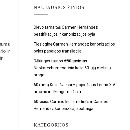
NAUJAUSIOS ŽINIOS
Dievo tarnaitės Carmen Hernández
beatifikacijos ir kanonizacijos byla
 mums
Tiesioginė Carmen Hernández kanonizacijos
io ir
bylos pabaigos transliacija
ón
Dėkingas tautos džiūgavimas
Neokatechumenatinio kelio 60-ųjų metinių
proga
60 metų Kelio šviesai – popiežiaus Leono XIV
artumo ir dėkingumo žinia
60-osios Camino kelio metinės ir Carmen
Hernández kanonizacijo pabaiga
KATEGORIJOS