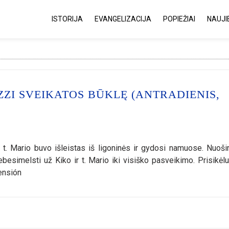
ISTORIJA
EVANGELIZACIJA
POPIEŽIAI
NAUJI
ZZI SVEIKATOS BŪKLĘ (ANTRADIENIS,
 t. Mario buvo išleistas iš ligoninės ir gydosi namuose. Nuošir
esimelsti už Kiko ir t. Mario iki visiško pasveikimo. Prisikėlu
censión