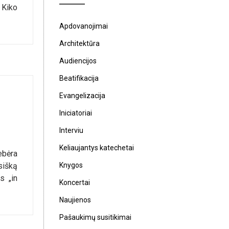
 Kiko
Apdovanojimai
Architektūra
Audiencijos
Beatifikacija
Evangelizacija
Iniciatoriai
Interviu
Keliaujantys katechetai
ebėra
Knygos
sišką
s „in
Koncertai
Naujienos
Pašaukimų susitikimai