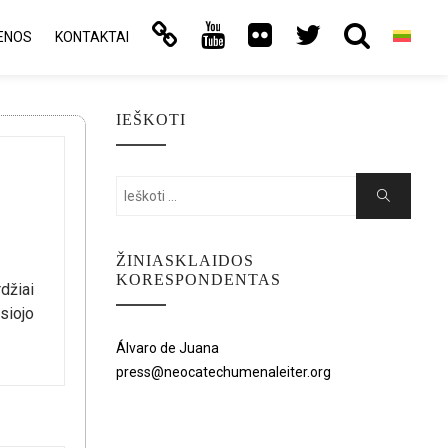
ENOS
KONTAKTAI
IEŠKOTI
Search
Search
for:
ŽINIASKLAIDOS
KORESPONDENTAS
džiai
siojo
Álvaro de Juana
press@neocatechumenaleiter.org