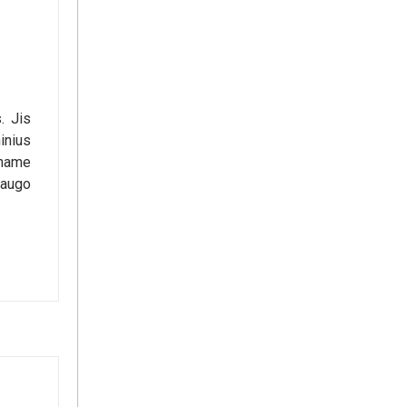
. Jis
inius
uname
saugo