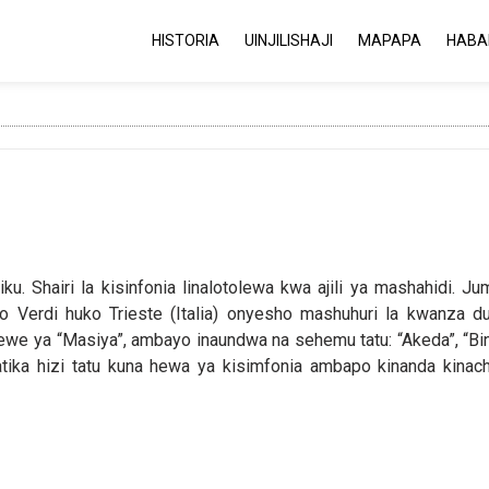
HISTORIA
UINJILISHAJI
MAPAPA
HABA
u. Shairi la kisinfonia linalotolewa kwa ajili ya mashahidi. Jum
o Verdi huko Trieste (Italia) onyesho mashuhuri la kwanza du
yewe ya “Masiya”, ambayo inaundwa na sehemu tatu: “Akeda”, “Bin
tika hizi tatu kuna hewa ya kisimfonia ambapo kinanda kinac