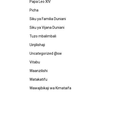
Papa Leo XIV
Picha
Siku ya Familia Duniani
Siku ya Vijana Duniani
Tuzo mbalimbali
Uinjilishaji
Uncategorized @sw
Vitabu
Waanzilishi
Watakatifu
Wawajibikaji wa Kimataifa