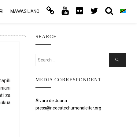
RI
MAWASILIANO
SEARCH
Search
Search
for:
MEDIA CORRESPONDENT
apili
niani
ti za
Álvaro de Juana
hukua
press@neocatechumenaleiter.org