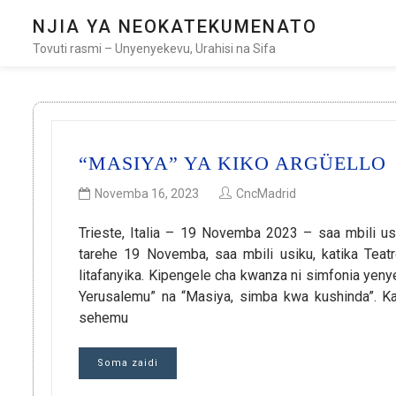
NJIA YA NEOKATEKUMENATO
Tovuti rasmi – Unyenyekevu, Urahisi na Sifa
“MASIYA” YA KIKO ARGÜELLO
Novemba 16, 2023
CncMadrid
Trieste, Italia – 19 Novemba 2023 – saa mbili usik
tarehe 19 Novemba, saa mbili usiku, katika Teatr
litafanyika. Kipengele cha kwanza ni simfonia yen
Yerusalemu” na “Masiya, simba kwa kushinda”. Ka
sehemu
Soma zaidi