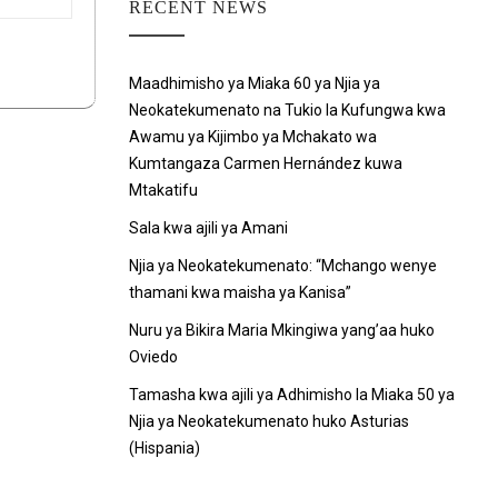
RECENT NEWS
Maadhimisho ya Miaka 60 ya Njia ya
Neokatekumenato na Tukio la Kufungwa kwa
Awamu ya Kijimbo ya Mchakato wa
Kumtangaza Carmen Hernández kuwa
Mtakatifu
Sala kwa ajili ya Amani
Njia ya Neokatekumenato: “Mchango wenye
thamani kwa maisha ya Kanisa”
Nuru ya Bikira Maria Mkingiwa yang’aa huko
Oviedo
Tamasha kwa ajili ya Adhimisho la Miaka 50 ya
Njia ya Neokatekumenato huko Asturias
(Hispania)