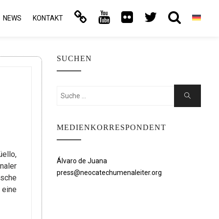
NEWS
KONTAKT
SUCHEN
Suchen
Suche
O
nach:
MEDIENKORRESPONDENT
ello,
Álvaro de Juana
naler
press@neocatechumenaleiter.org
ische
 eine