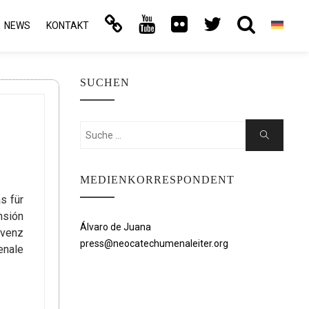
NEWS
KONTAKT
SUCHEN
Suchen
Suche
nach:
MEDIENKORRESPONDENT
s für
nsión
Álvaro de Juana
ivenz
press@neocatechumenaleiter.org
enale