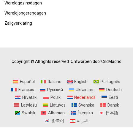
Wereldgezinsdagen
Wereldjongerendagen
Zaligverklaring
Copyright © All rights reserved.
Ontworpen doorCncMadrid
Español
Italiano
English
Português
Français
Русский
Ukrainian
Deutsch
Hrvatski
Polski
Nederlands
Eesti
Latviešu
Lietuvos
Svenska
Dansk
Swahili
Albanian
Íslenska
日本語
한국어
العربية