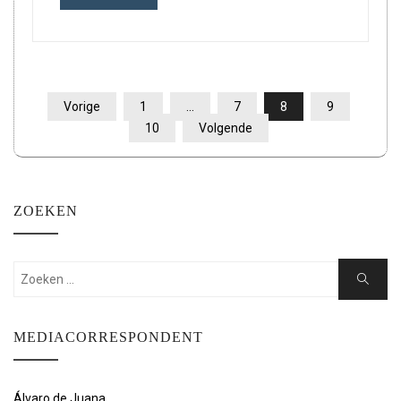
BERICHTEN
Vorige
1
…
7
8
9
PAGINERING
10
Volgende
ZOEKEN
Zoeken:
Zoeken
MEDIACORRESPONDENT
Álvaro de Juana