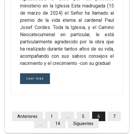
ministerio en la Iglesia Esta madrugada (15
de marzo de 2024) el Señor ha llamado al
premio de la vida eterna al cardenal Paul
Josef Cordes. Toda la Iglesia, y el Camino
Neocatecumenal en particular, le está
particularmente agradecido por la obra que
ha realizado durante tantos años de su vida,
acompañando con sus sabios consejos el
nacimiento y el crecimiento -con su gradual
Leer más
PAGINACIÓN
Anteriores
1
…
5
6
7
DE
…
14
Siguientes
ENTRADAS