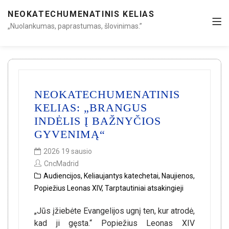
NEOKATECHUMENATINIS KELIAS
„Nuolankumas, paprastumas, šlovinimas.”
NEOKATECHUMENATINIS
KELIAS: „BRANGUS
INDĖLIS Į BAŽNYČIOS
GYVENIMĄ“
2026 19 sausio
CncMadrid
Audiencijos
,
Keliaujantys katechetai
,
Naujienos
,
Popiežius Leonas XIV
,
Tarptautiniai atsakingieji
„Jūs įžiebėte Evangelijos ugnį ten, kur atrodė,
kad ji gęsta.“ Popiežius Leonas XIV