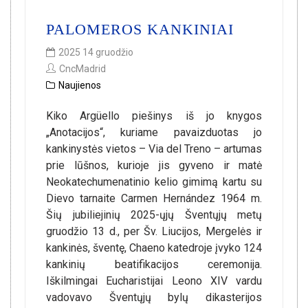
PALOMEROS KANKINIAI
2025 14 gruodžio
CncMadrid
Naujienos
Kiko Argüello piešinys iš jo knygos
„Anotacijos“, kuriame pavaizduotas jo
kankinystės vietos – Via del Treno – artumas
prie lūšnos, kurioje jis gyveno ir matė
Neokatechumenatinio kelio gimimą kartu su
Dievo tarnaite Carmen Hernández 1964 m.
Šių jubiliejinių 2025-ųjų Šventųjų metų
gruodžio 13 d., per Šv. Liucijos, Mergelės ir
kankinės, šventę, Chaeno katedroje įvyko 124
kankinių beatifikacijos ceremonija.
Iškilmingai Eucharistijai Leono XIV vardu
vadovavo Šventųjų bylų dikasterijos