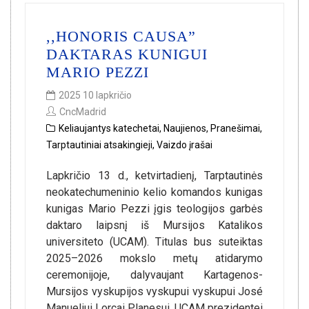
,,HONORIS CAUSA”
DAKTARAS KUNIGUI
MARIO PEZZI
2025 10 lapkričio
CncMadrid
Keliaujantys katechetai
,
Naujienos
,
Pranešimai
,
Tarptautiniai atsakingieji
,
Vaizdo įrašai
Lapkričio 13 d., ketvirtadienį, Tarptautinės
neokatechumeninio kelio komandos kunigas
kunigas Mario Pezzi įgis teologijos garbės
daktaro laipsnį iš Mursijos Katalikos
universiteto (UCAM). Titulas bus suteiktas
2025–2026 mokslo metų atidarymo
ceremonijoje, dalyvaujant Kartagenos-
Mursijos vyskupijos vyskupui vyskupui José
Manueliui Lorcai Planesui, UCAM prezidentei