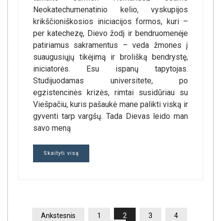
Neokatechumenatinio kelio, vyskupijos
krikščioniškosios iniciacijos formos, kuri –
per katechezę, Dievo žodį ir bendruomenėje
patiriamus sakramentus – veda žmones į
suaugusiųjų tikėjimą ir brolišką bendrystę,
iniciatorės. Esu ispanų tapytojas.
Studijuodamas universitete, po
egzistencinės krizės, rimtai susidūriau su
Viešpačiu, kuris pašaukė mane palikti viską ir
gyventi tarp vargšų. Tada Dievas leido man
savo meną
Skaityti visą
ĮRAŠŲ
Ankstesnis
1
2
3
4