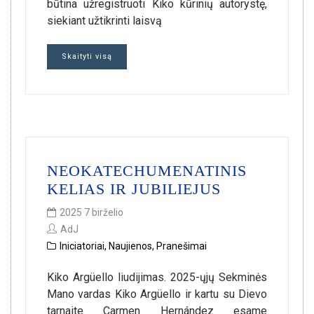
būtina užregistruoti Kiko kūrinių autorystę,
siekiant užtikrinti laisvą
Skaityti visą
NEOKATECHUMENATINIS
KELIAS IR JUBILIEJUS
2025 7 birželio
AdJ
Iniciatoriai
,
Naujienos
,
Pranešimai
Kiko Argüello liudijimas. 2025-ųjų Sekminės
Mano vardas Kiko Argüello ir kartu su Dievo
tarnaite Carmen Hernández esame