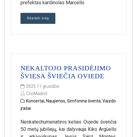
prefektas kardinolas Marcello
Skaityti visą
NEKALTOJO PRASIDĖJIMO
ŠVIESA ŠVIEČIA OVIEDE
2025 11 gruodžio
CncMadrid
Koncertai
,
Naujienos
,
Simfoninė šventė
,
Vaizdo
įrašai
Neokatechumenatinis kelias Ovjede švenčia
50 metų jubiliejų, kai dalyvauja Kiko Argüello
ir arkivyskupas Jesús Sanz Montes.