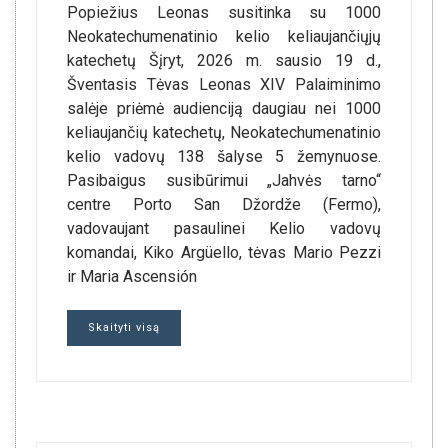
Popiežius Leonas susitinka su 1000
Neokatechumenatinio kelio keliaujančiųjų
katechetų Šįryt, 2026 m. sausio 19 d.,
Šventasis Tėvas Leonas XIV Palaiminimo
salėje priėmė audienciją daugiau nei 1000
keliaujančių katechetų, Neokatechumenatinio
kelio vadovų 138 šalyse 5 žemynuose.
Pasibaigus susibūrimui „Jahvės tarno“
centre Porto San Džordže (Fermo),
vadovaujant pasaulinei Kelio vadovų
komandai, Kiko Argüello, tėvas Mario Pezzi
ir Maria Ascensión
Skaityti visą