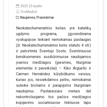
2025 23 spalio
CncMadrid
Naujienos
,
Pranešimai
Neokatechumenatinis kelias yra katalikų
ugdymo programa, įgyvendinama
vyskupijose teikiant nemokamas paslaugas
(žr. Neokatechumenatinio kelio statuto 4 str.)
ir patvirtinta Šventojo Sosto. Šventiniuose
bendruomenės susibūrimuose naudojamos
įvairios medžiagos (giesmės, liturginiai
elementai ir paveikslai) – Kiko Argüello ir
Carmen Hernández kūrybiškumo vaisius,
kurias jos, nesiekdamos pelno, nemokamai
suteikė broliams ir parapijoms liturginiam
naudojimui. Pastaraisiais metais dėl
nekontroliuojamo tos pačios medžiagos
kopijavimo socialiniuose tinkluose tapo