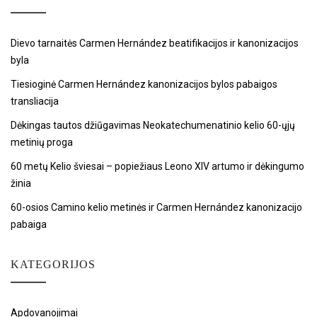
Dievo tarnaitės Carmen Hernández beatifikacijos ir kanonizacijos
byla
Tiesioginė Carmen Hernández kanonizacijos bylos pabaigos
transliacija
Dėkingas tautos džiūgavimas Neokatechumenatinio kelio 60-ųjų
metinių proga
60 metų Kelio šviesai – popiežiaus Leono XIV artumo ir dėkingumo
žinia
60-osios Camino kelio metinės ir Carmen Hernández kanonizacijo
pabaiga
KATEGORIJOS
Apdovanojimai