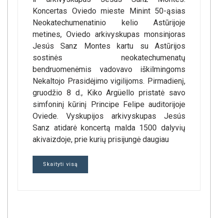
Koncertas Oviedo mieste Minint 50-ąsias
Neokatechumenatinio kelio Astūrijoje
metines, Oviedo arkivyskupas monsinjoras
Jesús Sanz Montes kartu su Astūrijos
sostinės neokatechumenatų
bendruomenėmis vadovavo iškilmingoms
Nekaltojo Prasidėjimo vigilijoms. Pirmadienį,
gruodžio 8 d., Kiko Argüello pristatė savo
simfoninį kūrinį Principe Felipe auditorijoje
Oviede. Vyskupijos arkivyskupas Jesús
Sanz atidarė koncertą malda 1500 dalyvių
akivaizdoje, prie kurių prisijungė daugiau
Skaityti visą