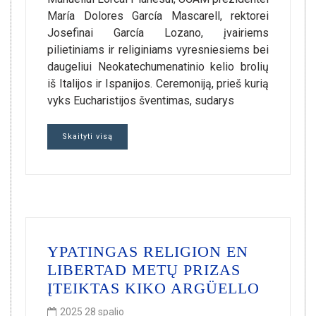
María Dolores García Mascarell, rektorei
Josefinai García Lozano, įvairiems
pilietiniams ir religiniams vyresniesiems bei
daugeliui Neokatechumenatinio kelio brolių
iš Italijos ir Ispanijos. Ceremoniją, prieš kurią
vyks Eucharistijos šventimas, sudarys
Skaityti visą
YPATINGAS RELIGION EN
LIBERTAD METŲ PRIZAS
ĮTEIKTAS KIKO ARGÜELLO
2025 28 spalio