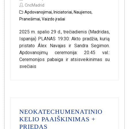
CncMadrid
Apdovanojimai
,
Iniciatoriai
,
Naujienos
,
Pranešimai
,
Vaizdo įrašai
2025 m. spalio 29 d., trečiadienis (Madridas,
Ispanija) PLANAS 19:30: Akto pradžia, kurią
pristato Álex Navajas ir Sandra Segimon.
Apdovanojimų ceremonija: 20.45 val.:
Ceremonijos pabaiga ir atsisveikinimas su
svečiais
NEOKATECHUMENATINIO
KELIO PAAIŠKINIMAS +
PRIEDAS