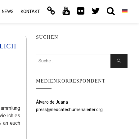
NEWS
KONTAKT
SUCHEN
LICH
Suchen
Suche
nach:
MEDIENKORRESPONDENT
Álvaro de Juana
ersammlung
press@neocatechumenaleiter.org
ie ich es
ß an euch