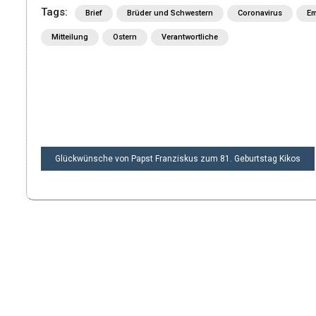
Tags:
Brief
Brüder und Schwestern
Coronavirus
Em
Mitteilung
Ostern
Verantwortliche
BEITRAGSNAVIGATION
Glückwünsche von Papst Franziskus zum 81. Geburtstag Kikos