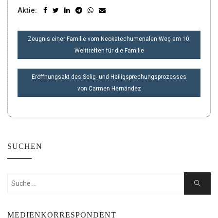
Aktie:
BEITRAGSNAVIGATION
Zeugnis einer Familie vom Neokatechumenalen Weg am 10.
Welttreffen für die Familie
Eröffnungsakt des Selig- und Heiligsprechungsprozesses
von Carmen Hernández
SUCHEN
Suchen
Suche
nach:
MEDIENKORRESPONDENT