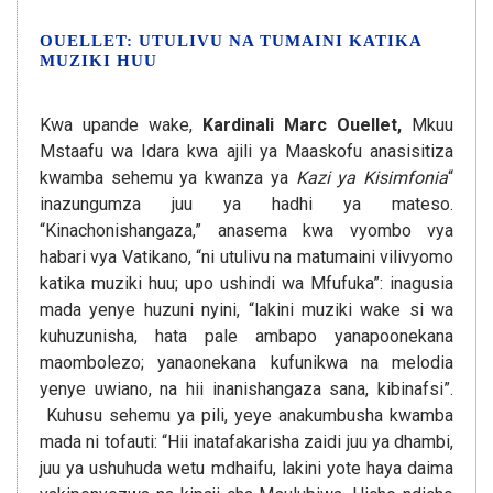
OUELLET: UTULIVU NA TUMAINI KATIKA
MUZIKI HUU
Kwa upande wake,
Kardinali Marc Ouellet,
Mkuu
Mstaafu wa Idara kwa ajili ya Maaskofu anasisitiza
kwamba sehemu ya kwanza ya
Kazi ya Kisimfonia
“
inazungumza juu ya hadhi ya mateso.
“Kinachonishangaza,” anasema kwa vyombo vya
habari vya Vatikano, “ni utulivu na matumaini vilivyomo
katika muziki huu; upo ushindi wa Mfufuka”: inagusia
mada yenye huzuni nyini, “lakini muziki wake si wa
kuhuzunisha, hata pale ambapo yanapoonekana
maombolezo; yanaonekana kufunikwa na melodia
yenye uwiano, na hii inanishangaza sana, kibinafsi”.
Kuhusu sehemu ya pili, yeye anakumbusha kwamba
mada ni tofauti: “Hii inatafakarisha zaidi juu ya dhambi,
juu ya ushuhuda wetu mdhaifu, lakini yote haya daima