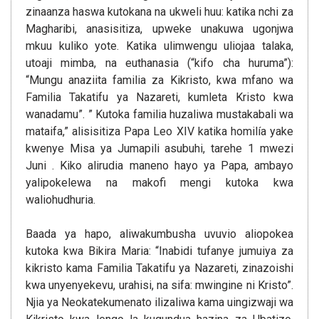
zinaanza haswa kutokana na ukweli huu: katika nchi za
Magharibi, anasisitiza, upweke unakuwa ugonjwa
mkuu kuliko yote. Katika ulimwengu uliojaa talaka,
utoaji mimba, na euthanasia (“kifo cha huruma”):
“Mungu anaziita familia za Kikristo, kwa mfano wa
Familia Takatifu ya Nazareti, kumleta Kristo kwa
wanadamu”. ” Kutoka familia huzaliwa mustakabali wa
mataifa,” alisisitiza Papa Leo XIV katika homilía yake
kwenye Misa ya Jumapili asubuhi, tarehe 1 mwezi
Juni . Kiko alirudia maneno hayo ya Papa, ambayo
yalipokelewa na makofi mengi kutoka kwa
waliohudhuria.
Baada ya hapo, aliwakumbusha uvuvio aliopokea
kutoka kwa Bikira Maria: “Inabidi tufanye jumuiya za
kikristo kama Familia Takatifu ya Nazareti, zinazoishi
kwa unyenyekevu, urahisi, na sifa: mwingine ni Kristo”.
Njia ya Neokatekumenato ilizaliwa kama uingizwaji wa