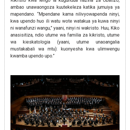
Kikristo kwa lengo la kugundua hazina za Ubatizo,
ambao unawaongoza kuutekeleza katika jumuiya ya
mapendano. “Mpendane kama nilivyowapenda ninyi,
kwa upendo huo ili watu wote watakua ya kuwa ninyi
ni wanafunzi wangu,” yaani, ninyi ni wakristo. Huu, Kiko
anasisitiza, ndio utume wa familia za kikristo, utume
wa kieskatologia (yaani, utume unaoangalia
mustakabali wa mtu): kuonyesha kwa ulimwengu
kwamba upendo upo.”