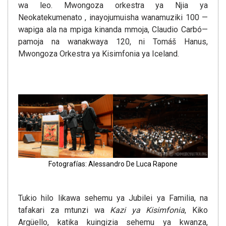
wa leo. Mwongoza orkestra ya Njia ya
Neokatekumenato , inayojumuisha wanamuziki 100 —
wapiga ala na mpiga kinanda mmoja, Claudio Carbó—
pamoja na wanakwaya 120, ni Tomáš Hanus,
Mwongoza Orkestra ya Kisimfonia ya Iceland.
Fotografías: Alessandro De Luca Rapone
Tukio hilo likawa sehemu ya Jubilei ya Familia, na
tafakari za mtunzi wa
Kazi ya Kisimfonia
, Kiko
Argüello, katika kuingizia sehemu ya kwanza,