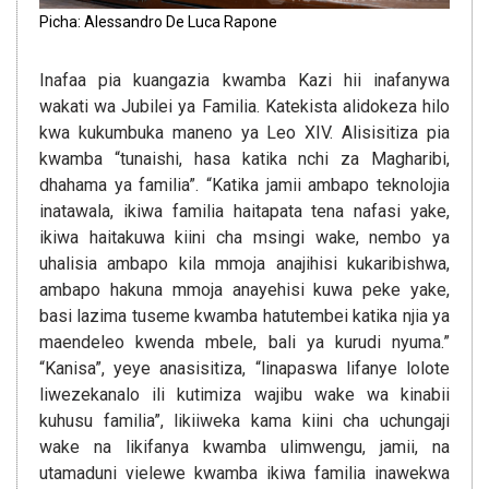
Picha: Alessandro De Luca Rapone
Inafaa pia kuangazia kwamba Kazi hii inafanywa
wakati wa Jubilei ya Familia. Katekista alidokeza hilo
kwa kukumbuka maneno ya Leo XIV. Alisisitiza pia
kwamba “tunaishi, hasa katika nchi za Magharibi,
dhahama ya familia”. “Katika jamii ambapo teknolojia
inatawala, ikiwa familia haitapata tena nafasi yake,
ikiwa haitakuwa kiini cha msingi wake, nembo ya
uhalisia ambapo kila mmoja anajihisi kukaribishwa,
ambapo hakuna mmoja anayehisi kuwa peke yake,
basi lazima tuseme kwamba hatutembei katika njia ya
maendeleo kwenda mbele, bali ya kurudi nyuma.”
“Kanisa”, yeye anasisitiza, “linapaswa lifanye lolote
liwezekanalo ili kutimiza wajibu wake wa kinabii
kuhusu familia”, likiiweka kama kiini cha uchungaji
wake na likifanya kwamba ulimwengu, jamii, na
utamaduni vielewe kwamba ikiwa familia inawekwa