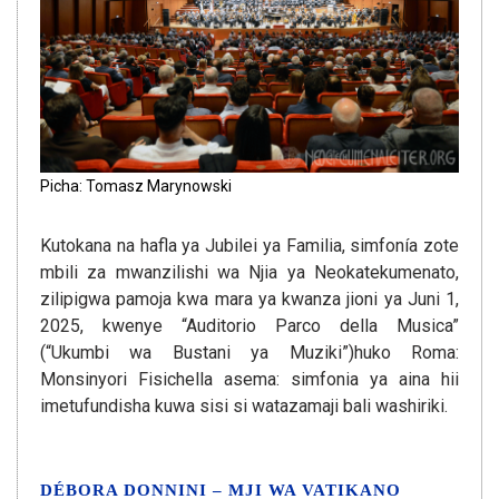
Picha: Tomasz Marynowski
Kutokana na hafla ya Jubilei ya Familia, simfonía zote
mbili za mwanzilishi wa Njia ya Neokatekumenato,
zilipigwa pamoja kwa mara ya kwanza jioni ya Juni 1,
2025, kwenye “Auditorio Parco della Musica”
(“Ukumbi wa Bustani ya Muziki”)huko Roma:
Monsinyori Fisichella asema: simfonia ya aina hii
imetufundisha kuwa sisi si watazamaji bali washiriki.
DÉBORA DONNINI – MJI WA VATIKANO