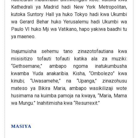
Kathedrali ya Madrid hadi New York Metropolitan,
kutoka Suntory Hall ya huko Tokyo hadi kwa Ukumbi
wa Gerard Behar huko Yerusalemu hadi Ukumbi wa
Paulo VI huko Mji wa Vatikano, hapo yakiwa baadhi tu
ya maeneo.
Inajumuisha sehemu tano zinazotofautiana kwa
misisitizo tofauti tofauti katika ala za muziki:
“Gethsemane,” ambapo ngoma inatukumbusha
kwamba Yuda anakaribia. Kisha, “Ombolezo” kwa
kinubi; “Uwasamehe,” na “Upanga,” zinazohusu
mateso ya Bikira Maria, ambapo wasikilizaji wote
husimama na kuimba pamoja na kwaya, “Maria, Mama
wa Mungu.” Inahitimisha kwa “Resurrexit.”
MASIYA