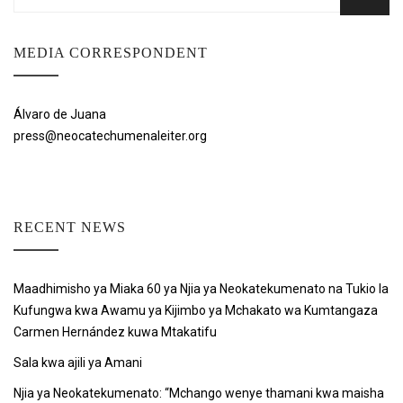
for:
MEDIA CORRESPONDENT
Álvaro de Juana
press@neocatechumenaleiter.org
RECENT NEWS
Maadhimisho ya Miaka 60 ya Njia ya Neokatekumenato na Tukio la
Kufungwa kwa Awamu ya Kijimbo ya Mchakato wa Kumtangaza
Carmen Hernández kuwa Mtakatifu
Sala kwa ajili ya Amani
Njia ya Neokatekumenato: “Mchango wenye thamani kwa maisha