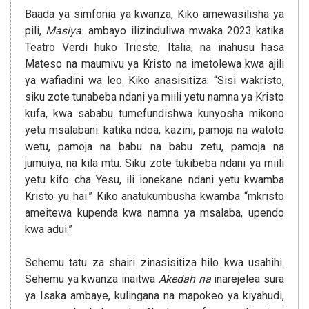
Baada ya simfonia ya kwanza, Kiko amewasilisha ya
pili,
Masiya.
ambayo ilizinduliwa mwaka 2023 katika
Teatro Verdi huko Trieste, Italia, na inahusu hasa
Mateso na maumivu ya Kristo na imetolewa kwa ajili
ya wafiadini wa leo. Kiko anasisitiza: “Sisi wakristo,
siku zote tunabeba ndani ya miili yetu namna ya Kristo
kufa, kwa sababu tumefundishwa kunyosha mikono
yetu msalabani: katika ndoa, kazini, pamoja na watoto
wetu, pamoja na babu na babu zetu, pamoja na
jumuiya, na kila mtu. Siku zote tukibeba ndani ya miili
yetu kifo cha Yesu, ili ionekane ndani yetu kwamba
Kristo yu hai.” Kiko anatukumbusha kwamba “mkristo
ameitewa kupenda kwa namna ya msalaba, upendo
kwa adui.”
Sehemu tatu za shairi zinasisitiza hilo kwa usahihi.
Sehemu ya kwanza inaitwa
Akedah na
inarejelea sura
ya Isaka ambaye, kulingana na mapokeo ya kiyahudi,