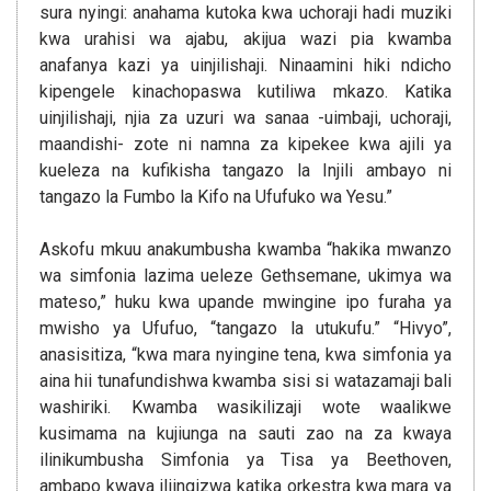
sura nyingi: anahama kutoka kwa uchoraji hadi muziki
kwa urahisi wa ajabu, akijua wazi pia kwamba
anafanya kazi ya uinjilishaji. Ninaamini hiki ndicho
kipengele kinachopaswa kutiliwa mkazo. Katika
uinjilishaji, njia za uzuri wa sanaa -uimbaji, uchoraji,
maandishi- zote ni namna za kipekee kwa ajili ya
kueleza na kufikisha tangazo la Injili ambayo ni
tangazo la Fumbo la Kifo na Ufufuko wa Yesu.”
Askofu mkuu anakumbusha kwamba “hakika mwanzo
wa simfonia lazima ueleze Gethsemane, ukimya wa
mateso,” huku kwa upande mwingine ipo furaha ya
mwisho ya Ufufuo, “tangazo la utukufu.” “Hivyo”,
anasisitiza, “kwa mara nyingine tena, kwa simfonia ya
aina hii tunafundishwa kwamba sisi si watazamaji bali
washiriki. Kwamba wasikilizaji wote waalikwe
kusimama na kujiunga na sauti zao na za kwaya
ilinikumbusha Simfonia ya Tisa ya Beethoven,
ambapo kwaya iliingizwa katika orkestra kwa mara ya