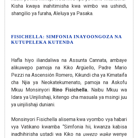
Kisha kwaya inahitimisha kwa wimbo wa ushindi,
shangilio ya furaha, Aleluya ya Pasaka.
FISICHELLA: SIMFONIA INAYOONGOZA NA
KUTUPELEKA KUTENDA
Hafla hiyo iliandaliwa na Assunta Cannata, ambaye
alikuwepo pamoja na Kiko Argüello, Padre Mario
Pezzi na Ascensión Romero, Kikundi cha ya Kimataifa
cha Njia ya Neokatekumenato, pamoja na Askofu
Mkuu Monsinyori
Rino Fisichella.
Naibu Mkuu wa
Idara ya Uinjilishaji, kitengo cha masuala ya msingi juu
ya uinjilishaji duniani.
Monsinyori Fisichella alisema kwa vyombo vya habari
vya Vatikano kwamba “Simfonia hii, kwanza kabisa
inadhihirisha ustadi wa Kiko na
uwezo wake
wenye