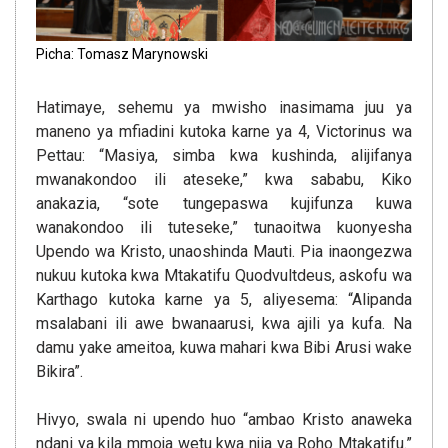
Picha: Tomasz Marynowski
Hatimaye, sehemu ya mwisho inasimama juu ya
maneno ya mfiadini kutoka karne ya 4, Victorinus wa
Pettau: “Masiya, simba kwa kushinda, alijifanya
mwanakondoo ili ateseke,” kwa sababu, Kiko
anakazia, “sote tungepaswa kujifunza kuwa
wanakondoo ili tuteseke,” tunaoitwa kuonyesha
Upendo wa Kristo, unaoshinda Mauti. Pia inaongezwa
nukuu kutoka kwa Mtakatifu Quodvultdeus, askofu wa
Karthago kutoka karne ya 5, aliyesema: “Alipanda
msalabani ili awe bwanaarusi, kwa ajili ya kufa. Na
damu yake ameitoa, kuwa mahari kwa Bibi Arusi wake
Bikira”.
Hivyo, swala ni upendo huo “ambao Kristo anaweka
ndani ya kila mmoja wetu kwa njia ya Roho Mtakatifu.”