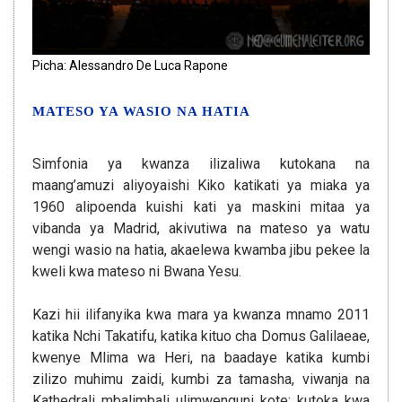
Picha: Alessandro De Luca Rapone
MATESO YA WASIO NA HATIA
Simfonia ya kwanza ilizaliwa kutokana na
maang’amuzi aliyoyaishi Kiko katikati ya miaka ya
1960 alipoenda kuishi kati ya maskini mitaa ya
vibanda ya Madrid, akivutiwa na mateso ya watu
wengi wasio na hatia, akaelewa kwamba jibu pekee la
kweli kwa mateso ni Bwana Yesu.
Kazi hii ilifanyika kwa mara ya kwanza mnamo 2011
katika Nchi Takatifu, katika kituo cha Domus Galilaeae,
kwenye Mlima wa Heri, na baadaye katika kumbi
zilizo muhimu zaidi, kumbi za tamasha, viwanja na
Kathedrali mbalimbali ulimwenguni kote: kutoka kwa