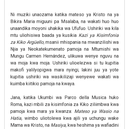
Ni muziki unaozama katika mateso ya Kristo na ya
Bikira Maria miguuni pa Msalaba, na wakati huo huo
unaandika moyoni uhakika wa Ufufuo. Ushiriki wa kila
mtu uliohisiwa baada ya kusikia
Kazi ya Kisimfonia
za Kiko Argüello,
msanii mhispania na mwanzilishi wa
Njia ya Neokatekumenato pamoja na Mtumishi wa
Mungu Carmen Hernández, ulikuwa wenye nguvu na
wa moja kwa moja. Ushiriki ulioelezwa si tu kupitia
makofi yalilyopigwa mara nyingi, lakini juu ya yote
kupitia ushiriki wa wasikilizaji wenyewe wakati wa
kuimba kiitikio pamoja na kwaya.
Jana, katika Ukumbi wa Parco della Musica huko
Roma, kazi mbili za kisimfonia za Kiko ziliimbwa kwa
pamoja kwa mara ya kwanza:
Mateso ya Wasio na
Hatia,
wimbo uliotolewa kwa ajili ya uchungu wake
Mama wa Kristo, na
Masiya,
kwa heshima ya wafiadini