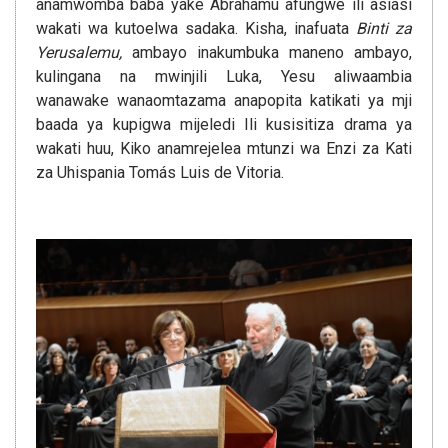
anamwomba baba yake Abrahamu afungwe ili asiasi
wakati wa kutoelwa sadaka. Kisha, inafuata
Binti za
Yerusalemu,
ambayo inakumbuka maneno ambayo,
kulingana na mwinjili Luka, Yesu aliwaambia
wanawake wanaomtazama anapopita katikati ya mji
baada ya kupigwa mijeledi Ili kusisitiza drama ya
wakati huu, Kiko anamrejelea mtunzi wa Enzi za Kati
za Uhispania Tomás Luis de Vitoria.