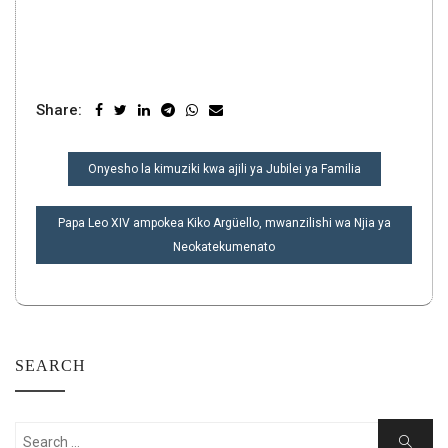
Share:
URAMBAZAJI
Onyesho la kimuziki kwa ajili ya Jubilei ya Familia
WA
CHAPISHO
Papa Leo XIV ampokea Kiko Argüello, mwanzilishi wa Njia ya
Neokatekumenato
SEARCH
Search
Search