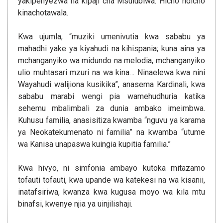
yakipenyezwa na kipaji cha Msulubiwa. Hicho ndicho
kinachotawala.
Kwa ujumla, “muziki umenivutia kwa sababu ya
mahadhi yake ya kiyahudi na kihispania; kuna aina ya
mchanganyiko wa midundo na melodia, mchanganyiko
ulio muhtasari mzuri na wa kina… Ninaelewa kwa nini
Wayahudi walijiona kusikika”, anasema Kardinali, kwa
sababu marabi wengi pia wamehudhuria katika
sehemu mbalimbali za dunia ambako imeimbwa.
Kuhusu familia, anasisitiza kwamba “nguvu ya karama
ya Neokatekumenato ni familia” na kwamba “utume
wa Kanisa unapaswa kuingia kupitia familia.”
Kwa hivyo, ni simfonia ambayo kutoka mitazamo
tofauti tofauti, kwa upande wa katekesi na wa kisanii,
inatafsiriwa, kwanza kwa kugusa moyo wa kila mtu
binafsi, kwenye njia ya uinjilishaji.